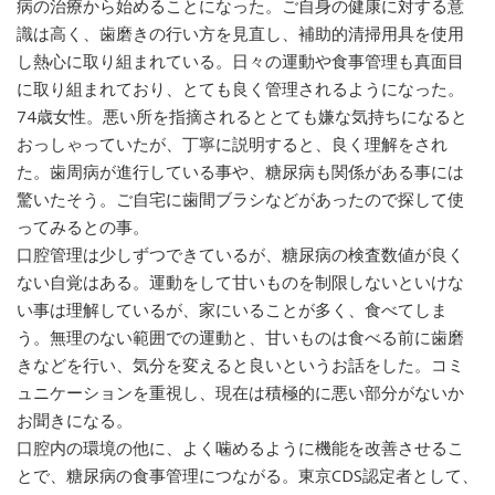
病の治療から始めることになった。ご自身の健康に対する意
識は高く、歯磨きの行い方を見直し、補助的清掃用具を使用
し熱心に取り組まれている。日々の運動や食事管理も真面目
に取り組まれており、とても良く管理されるようになった。
74歳女性。悪い所を指摘されるととても嫌な気持ちになると
おっしゃっていたが、丁寧に説明すると、良く理解をされ
た。歯周病が進行している事や、糖尿病も関係がある事には
驚いたそう。ご自宅に歯間ブラシなどがあったので探して使
ってみるとの事。
口腔管理は少しずつできているが、糖尿病の検査数値が良く
ない自覚はある。運動をして甘いものを制限しないといけな
い事は理解しているが、家にいることが多く、食べてしま
う。無理のない範囲での運動と、甘いものは食べる前に歯磨
きなどを行い、気分を変えると良いというお話をした。コミ
ュニケーションを重視し、現在は積極的に悪い部分がないか
お聞きになる。
口腔内の環境の他に、よく噛めるように機能を改善させるこ
とで、糖尿病の食事管理につながる。東京CDS認定者として、