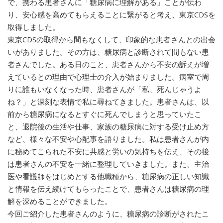
で、携わる患者さんに「糖尿病に理解がある」ことが伝わ
り、安心感を高めてもらえることに繋がると考え、東京CDSを
取得しました。
東京CDSの取得から間もなくして、印象的な患者さんとの出会
いがありました。その方は、糖尿病と診断されて間もない患
者さんでした。ある日のこと、患者さんから不安の訴えが増
えているとの理由で心理士の介入が始まりました。病室で周
りに誰もいなくなった時、患者さんが「私、死んじゃうよ
ね？」と深刻な表情で私に尋ねてきました。患者さんは、以
前から糖尿病になるとすぐに死んでしまうと思っていたこ
と、退院後の生活や仕事、家族の糖尿病に対する受け止め方
など、様々な不安や心配事を語りました。私は患者さんが内
に秘めてこられた不安に共感と労いの気持ちを伝え、その後
は患者さんの不安を一緒に整理していきました。また、主治
医や看護師をはじめとする他職種から、糖尿病の正しい知識
と情報を伝え続けてもらったことで、患者さんは糖尿病の理
解を深めることができました。
今回ご紹介した患者さんのように、糖尿病の診断がされたこ