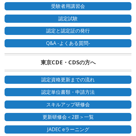
受験者用講習会
認定試験
認定と認定証の発行
Q&A -よくある質問-
東京CDE・CDSの方へ
認定資格更新までの流れ
認定単位書類・申請方法
スキルアップ研修会
更新研修会＜2群＞一覧
JADEC eラーニング