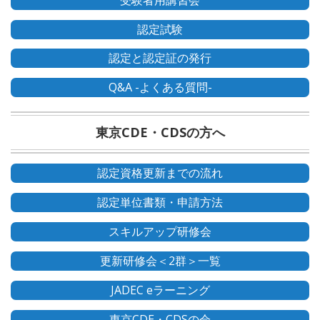
認定試験
認定と認定証の発行
Q&A -よくある質問-
東京CDE・CDSの方へ
認定資格更新までの流れ
認定単位書類・申請方法
スキルアップ研修会
更新研修会＜2群＞一覧
JADEC eラーニング
東京CDE・CDSの会